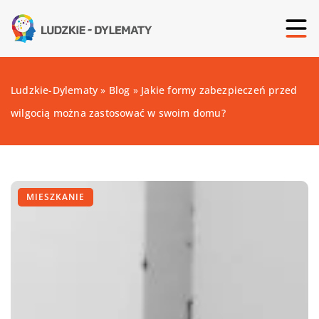
Ludzkie-Dylematy
»
Blog
»
Jakie formy zabezpieczeń przed
wilgocią można zastosować w swoim domu?
MIESZKANIE