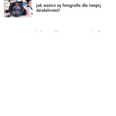
Jak ważne są fotografie dla twojej
działalności?
Lekarz rodzinny – w czym może Ci
pomóc?
REKOMENDOWANE
HOBBY
TECHNIKA I MOTORYZACJA
HOBBY