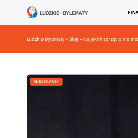
FIN
Ludzkie-Dylematy
»
Blog
»
Na jakim sprzęcie nie mo
MIESZKANIE