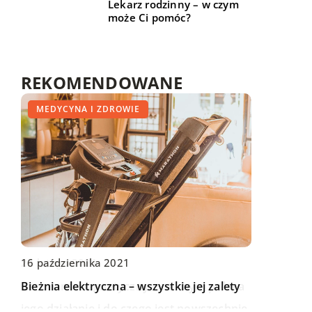
Lekarz rodzinny – w czym
może Ci pomóc?
REKOMENDOWANE
TRENDY I ŻYCIE
MEDYCYNA I ZDROWIE
MEDYCYNA I ZDROWIE
16 października 2021
22 lutego 2021
Bieżnia elektryczna – wszystkie jej zalety
Rezonans magnetyczny – na czym polega
jego działanie i do czego jest powszechnie