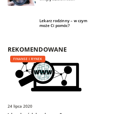
Lekarz rodzinny – w czym
może Ci pomóc?
REKOMENDOWANE
NIERUCHOMOŚCI
FINANSE I RYNEK
TECHNIKA I MOTORYZACJA
24 lipca 2020