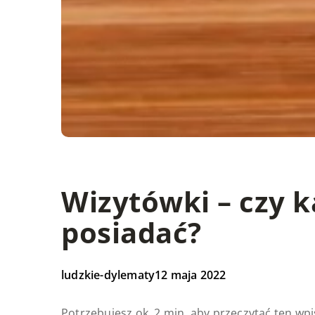
Wizytówki – czy k
posiadać?
ludzkie-dylematy
12 maja 2022
Potrzebujesz ok. 2 min. aby przeczytać ten wpi