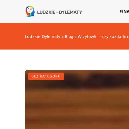
FIN
Ludzkie-Dylematy
»
Blog
»
Wizytówki – czy każda fir
BEZ KATEGORII