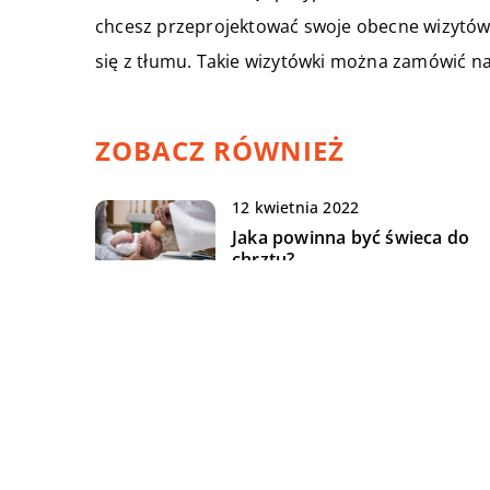
chcesz przeprojektować swoje obecne wizytów
się z tłumu. Takie wizytówki można zamówić na
ZOBACZ RÓWNIEŻ
12 kwietnia 2022
Jaka powinna być świeca do
chrztu?
17 kwietnia 2022
Jaki sprzęt AGD – jaki się
najczęściej psuje?
10 maja 2022
Jak zastosowanie odpowiednie
strategii marketingowej wpły