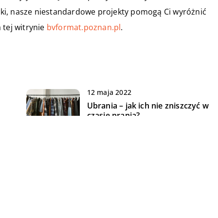
ki, nasze niestandardowe projekty pomogą Ci wyróżnić
 tej witrynie
bvformat.poznan.pl
.
12 maja 2022
Ubrania – jak ich nie zniszczyć w
czasie prania?
11 kwietnia 2022
Na co zwrócić uwagę przy
wyborze szkoły?
04 kwietnia 2020
j
W co muszą być wyposażone
wa
budynki hodowlane?