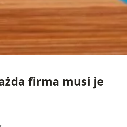
ażda firma musi je
s