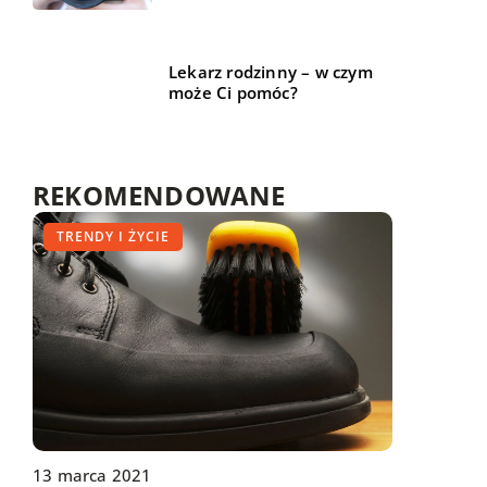
Lekarz rodzinny – w czym
może Ci pomóc?
REKOMENDOWANE
TRENDY I ŻYCIE
TRENDY I ŻYCIE
TRENDY I ŻYCIE
11 maja 2020
16 stycznia 2021
13 marca 2021