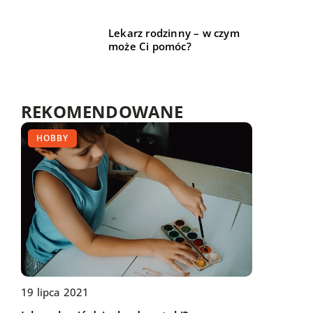
Lekarz rodzinny – w czym
może Ci pomóc?
REKOMENDOWANE
TECHNIKA I MOTORYZACJA
HOBBY
TECHNIKA I MOTORYZACJA
10 stycznia 2022
19 lipca 2021
09 kwietnia 2022