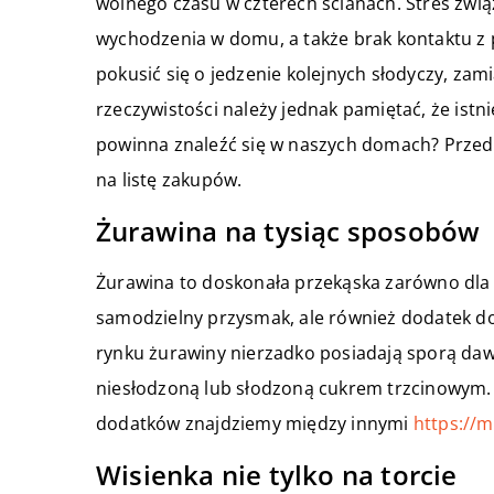
wolnego czasu w czterech ścianach. Stres zwi
wychodzenia w domu, a także brak kontaktu z 
pokusić się o jedzenie kolejnych słodyczy, za
rzeczywistości należy jednak pamiętać, że istn
powinna znaleźć się w naszych domach? Przedst
na listę zakupów.
Żurawina na tysiąc sposobów
Żurawina to doskonała przekąska zarówno dla d
samodzielny przysmak, ale również dodatek do 
rynku żurawiny nierzadko posiadają sporą dawk
niesłodzoną lub słodzoną cukrem trzcinowym.
dodatków znajdziemy między innymi
https://m
Wisienka nie tylko na torcie