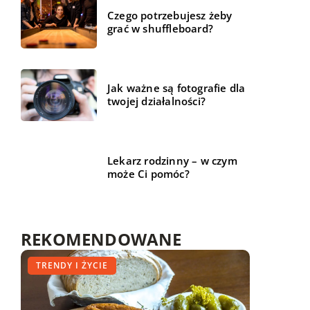
Czego potrzebujesz żeby
grać w shuffleboard?
Jak ważne są fotografie dla
twojej działalności?
Lekarz rodzinny – w czym
może Ci pomóc?
REKOMENDOWANE
MEDYCYNA I ZDROWIE
TRENDY I ŻYCIE
FINANSE I RYNEK