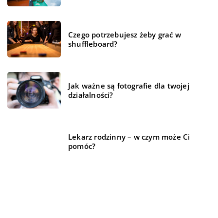
Czego potrzebujesz żeby grać w
shuffleboard?
Jak ważne są fotografie dla twojej
działalności?
Lekarz rodzinny – w czym może Ci
pomóc?
REKOMENDOWANE
TRENDY I ŻYCIE
FINANSE I RYNEK
TRENDY I ŻYCIE