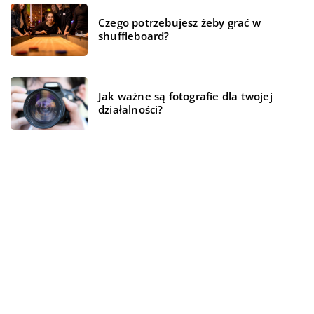
Czego potrzebujesz żeby grać w
shuffleboard?
Jak ważne są fotografie dla twojej
działalności?
Lekarz rodzinny – w czym może Ci
pomóc?
REKOMENDOWANE
TECHNIKA I MOTORYZACJA
BEZ KATEGORII
TRENDY I ŻYCIE