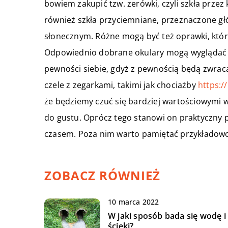
bowiem zakupić tzw. zerówki, czyli szkła prze
również szkła przyciemniane, przeznaczone gł
słonecznym. Różne mogą być też oprawki, któ
Odpowiednio dobrane okulary mogą wyglądać
pewności siebie, gdyż z pewnością będą zwraca
czele z zegarkami, takimi jak chociażby
https:/
że będziemy czuć się bardziej wartościowymi w
do gustu. Oprócz tego stanowi on praktyczny
czasem. Poza nim warto pamiętać przykładowo 
ZOBACZ RÓWNIEŻ
10 marca 2022
W jaki sposób bada się wodę i
ścieki?