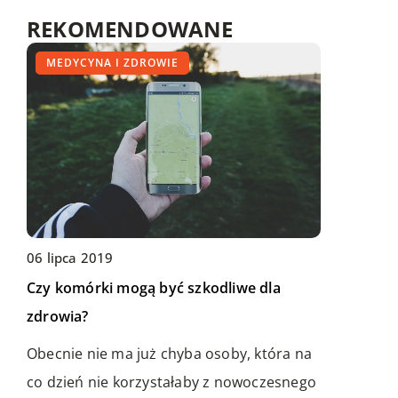
REKOMENDOWANE
MIESZKANIE
MEDYCYNA I ZDROWIE
MIESZKANIE
06 lipca 2019
09 sierpnia 2020
Czy komórki mogą być szkodliwe dla
Jak zapewnić sobie wygodne posłanie, we
zdrowia?
własnej sypialni?
11 grudnia 2019
Obecnie nie ma już chyba osoby, która na
Pościel, w której skład wchodzą: kołdra,
Niekonwencjonalne rozwiązania w
co dzień nie korzystałaby z nowoczesnego
poduszki oraz prześcieradło to niezwykle