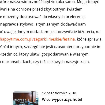
z które nasza widoczność będzie taka sama. Mogą to być
ównie na ochronę przed zbyt ostrym światłem
re możemy dostosować do własnych preferencji.
 naprawdę stylowo, a tym samym dodawać nam
ć uwagę. Innym dodatkiem jest oczywiście biżuteria, na
/happytime.com.pl/zegarki_meskie/festina
, które sprawią,
śród innych, szczególnie jeśli czasomierz przypadnie im
 przedmiot, który ułatwi gospodarowanie własnym
o bransoletkach, czy też ciekawych naszyjnikach.
12 października 2018
W co wyposażyć hotel