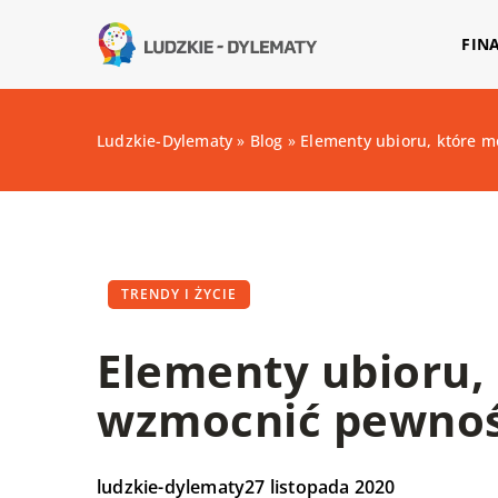
FIN
Ludzkie-Dylematy
»
Blog
»
Elementy ubioru, które 
TRENDY I ŻYCIE
Elementy ubioru,
wzmocnić pewnoś
ludzkie-dylematy
27 listopada 2020