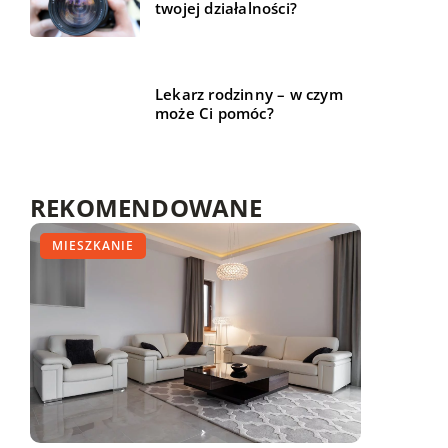
twojej działalności?
Lekarz rodzinny – w czym
może Ci pomóc?
REKOMENDOWANE
TRENDY I ŻYCIE
MIESZKANIE
MIESZKANIE