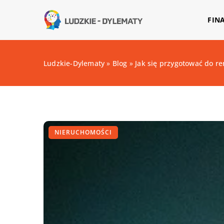
FIN
Ludzkie-Dylematy
»
Blog
»
Jak się przygotować do re
NIERUCHOMOŚCI