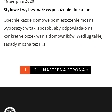
16 sierpnia 2020
13 kwietnia 2022
warto wyposażyć je w różnorodne akcesoria […]
Stylowe i wytrzymałe wyposażenie do kuchni
Basen – jak o niego dbać?
Obecnie każde domowe pomieszczenie można
Dbanie o basen nie musi być przykrym obowiązkiem.
wyposażyć w taki sposób, aby odpowiadało na
Higiena i bezpieczeństwo są kluczowe, ale są też
konkretne oczekiwania domowników. Według takiej
sposoby, aby ułatwić sobie […]
zasady można też […]
1
2
NASTĘPNA STRONA »