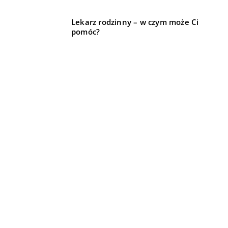
Lekarz rodzinny – w czym może Ci
pomóc?
REKOMENDOWANE
TRENDY I ŻYCIE
MIESZKANIE
TRENDY I ŻYCIE