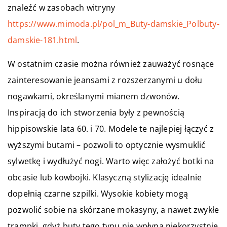
znaleźć w zasobach witryny
https://www.mimoda.pl/pol_m_Buty-damskie_Polbuty-
damskie-181.html
.
W ostatnim czasie można również zauważyć rosnące
zainteresowanie jeansami z rozszerzanymi u dołu
nogawkami, określanymi mianem dzwonów.
Inspiracją do ich stworzenia były z pewnością
hippisowskie lata 60. i 70. Modele te najlepiej łączyć z
wyższymi butami – pozwoli to optycznie wysmuklić
sylwetkę i wydłużyć nogi. Warto więc założyć botki na
obcasie lub kowbojki. Klasyczną stylizację idealnie
dopełnią czarne szpilki. Wysokie kobiety mogą
pozwolić sobie na skórzane mokasyny, a nawet zwykłe
trampki, gdyż buty tego typu nie wpłyną niekorzystnie