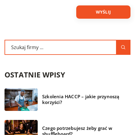
OSTATNIE WPISY
Szkolenia HACCP – jakie przynoszą
korzyści?
Czego potrzebujesz żeby grać w
shuffleboard?