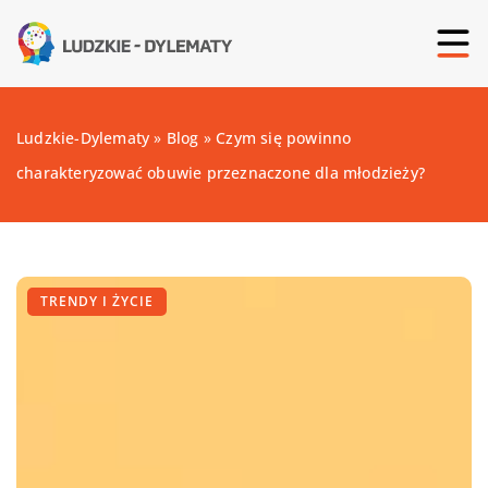
Ludzkie-Dylematy
»
Blog
»
Czym się powinno
charakteryzować obuwie przeznaczone dla młodzieży?
TRENDY I ŻYCIE