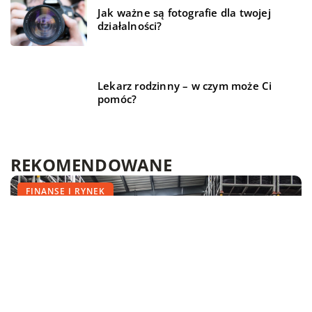
Jak ważne są fotografie dla twojej
działalności?
Lekarz rodzinny – w czym może Ci
pomóc?
REKOMENDOWANE
TRENDY I ŻYCIE
TRENDY I ŻYCIE
FINANSE I RYNEK