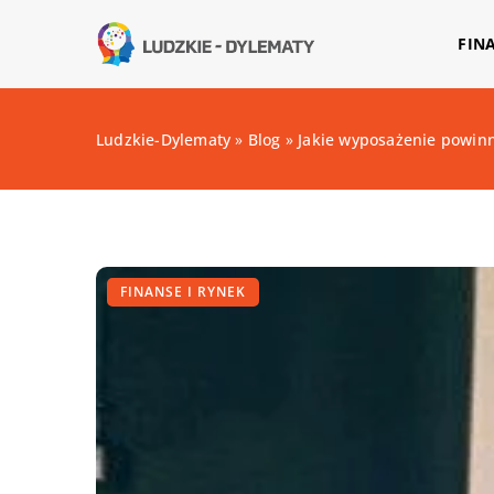
FIN
Ludzkie-Dylematy
»
Blog
»
Jakie wyposażenie powinn
FINANSE I RYNEK