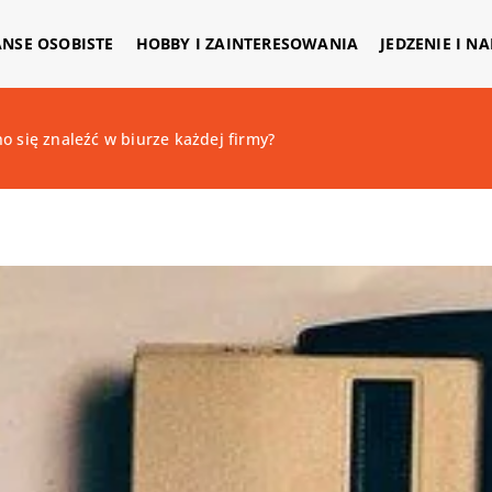
ANSE OSOBISTE
HOBBY I ZAINTERESOWANIA
JEDZENIE I N
o się znaleźć w biurze każdej firmy?