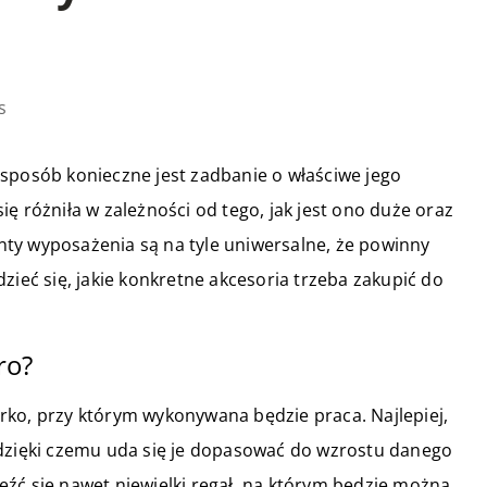
s
 sposób konieczne jest zadbanie o właściwe jego
ę różniła w zależności od tego, jak jest ono duże oraz
menty wyposażenia są na tyle uniwersalne, że powinny
zieć się, jakie konkretne akcesoria trzeba zakupić do
ro?
rko, przy którym wykonywana będzie praca. Najlepiej,
 dzięki czemu uda się je dopasować do wzrostu danego
źć się nawet niewielki regał, na którym będzie można