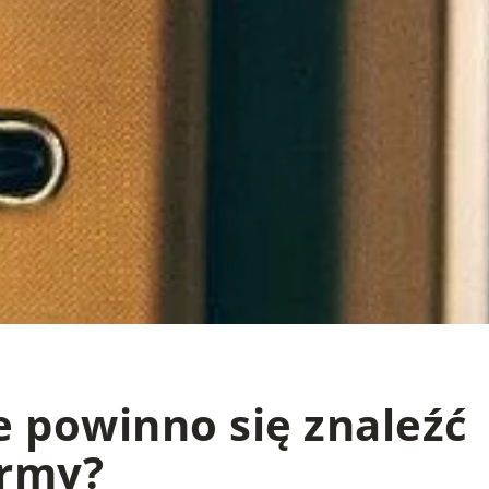
e powinno się znaleźć
irmy?