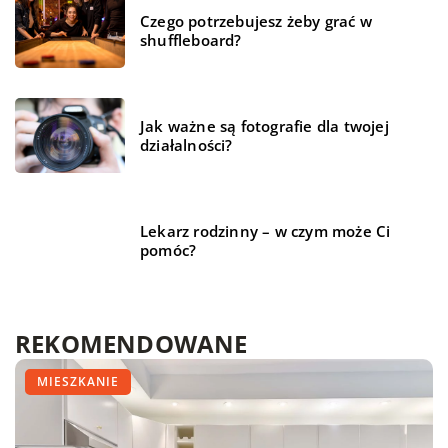
Czego potrzebujesz żeby grać w
shuffleboard?
Jak ważne są fotografie dla twojej
działalności?
Lekarz rodzinny – w czym może Ci
pomóc?
REKOMENDOWANE
BIZNES I FINANSE
TECHNIKA I MOTORYZACJA
MIESZKANIE