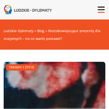
Ludzkie-Dylematy
»
Blog
»
Niezobowiązujące prezenty dla
znajomych – na co warto postawić?
TRENDY I ŻYCIE