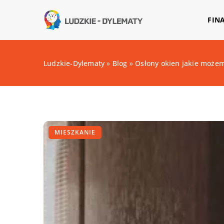
FIN
Ludzkie-Dylematy
»
Blog
»
Osłony okien jakie moż
MIESZKANIE