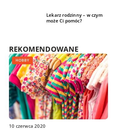
Lekarz rodzinny – w czym
może Ci pomóc?
REKOMENDOWANE
TRENDY I ŻYCIE
HOBBY
TRENDY I ŻYCIE
05 listopada 2019
10 czerwca 2020
15 sierpnia 2022