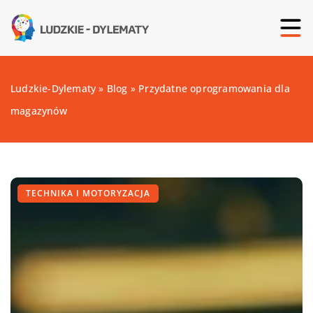
Ludzkie-Dylematy
»
Blog
»
Przydatne oprogramowania dla
magazynów
TECHNIKA I MOTORYZACJA