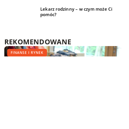
Lekarz rodzinny – w czym może Ci
pomóc?
REKOMENDOWANE
TRENDY I ŻYCIE
BEZ KATEGORII
FINANSE I RYNEK
10 stycznia 2019