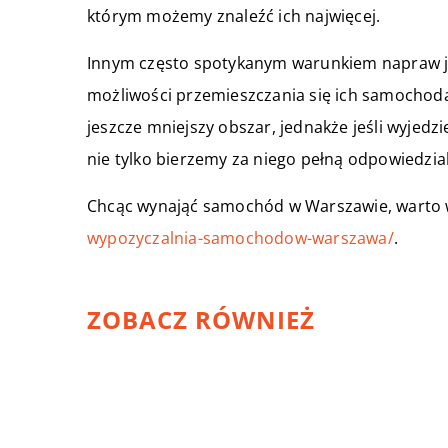
którym możemy znaleźć ich najwięcej.
Innym często spotykanym warunkiem napraw jes
możliwości przemieszczania się ich samochodam
jeszcze mniejszy obszar, jednakże jeśli wyje
nie tylko bierzemy za niego pełną odpowiedzia
Chcąc wynająć samochód w Warszawie, warto 
wypozyczalnia-samochodow-warszawa/
.
ZOBACZ RÓWNIEŻ
24 listopada 2018
Czy elektronika musi być drog