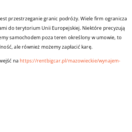
t przestrzeganie granic podróży. Wiele firm ogranicza
i do terytorium Unii Europejskiej. Niektóre precyzują
dziemy samochodem poza teren określony w umowie, to
lność, ale również możemy zapłacić karę.
wejść na
https://rentbigcar.pl/mazowieckie/wynajem-
27 kwietnia 2021
a?
Prezent dla przyszłego ojca – czy
koszulka to dobry pomysł?