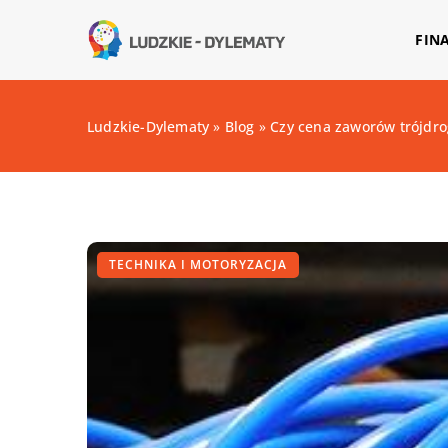
FIN
Ludzkie-Dylematy
»
Blog
»
Czy cena zaworów trójdro
TECHNIKA I MOTORYZACJA