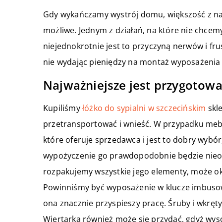
Gdy wykańczamy wystrój domu, większość z nas
możliwe. Jednym z działań, na które nie chcemy 
niejednokrotnie jest to przyczyną nerwów i frus
nie wydając pieniędzy na montaż wyposażenia
Najważniejsze jest przygotow
Kupiliśmy
łóżko do sypialni w szczecińskim
skle
przetransportować i wnieść. W przypadku mebl
które oferuje sprzedawca i jest to dobry wybó
wypożyczenie go prawdopodobnie będzie nieop
rozpakujemy wszystkie jego elementy, może ok
Powinniśmy być wyposażenie w klucze imbusowe,
ona znacznie przyspieszy pracę. Śruby i wkręt
Wiertarka również może się przydać, gdyż wys