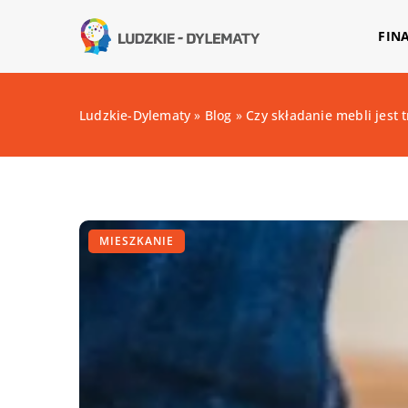
FIN
Ludzkie-Dylematy
»
Blog
»
Czy składanie mebli jest 
MIESZKANIE