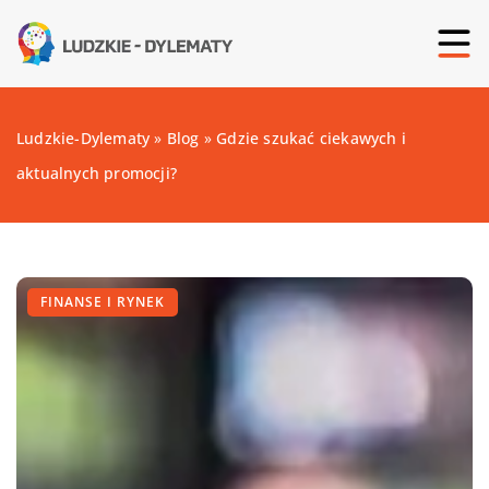
Ludzkie-Dylematy
»
Blog
»
Gdzie szukać ciekawych i
aktualnych promocji?
FINANSE I RYNEK