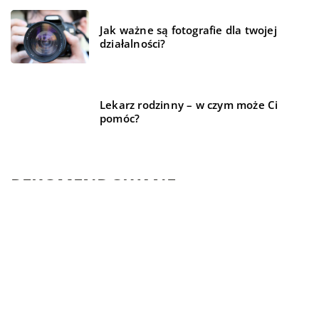
Jak ważne są fotografie dla twojej
działalności?
Lekarz rodzinny – w czym może Ci
pomóc?
REKOMENDOWANE
MEDYCYNA I ZDROWIE
MIESZKANIE
MEDYCYNA I ZDROWIE