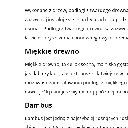
Wykonane z drzew, podłogi z twardego drewna o
Zazwyczaj instaluje się je na legarach lub podk
usunąć. Podłogi z twardego drewna są zazwycza
łatwe do czyszczenia i ponownego wykończenia
Miękkie drewno
Miękkie drewno, takie jak sosna, ma niską gę
jak dąb czy klon, ale jest tańsze i łatwiejsze w
możliwość zainstalowania podłogi z miękkieg
nawet jeśli planujesz wymienić ją później na po
Bambus
Bambus jest jedną z najszybciej rosnących rośli
zbierany co 3-5 lat bez wpływu na tempo wzr