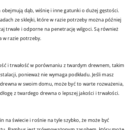
bejmują dąb, wiśnię i inne gatunki o dużej gęstości.
ładach ze sklejki, które w razie potrzeby można później
j trwałe i odporne na penetrację wilgoci. Są również
 w razie potrzeby.
stość i trwałość w porównaniu z twardym drewnem, takim
 instalacji, ponieważ nie wymaga podkładu. Jeśli masz
o drewna w swoim domu, może być to warte rozważenia,
dłogę z twardego drewna o lepszej jakości i trwałości.
n na świecie i rośnie na tyle szybko, że może być
ostu. Bambus jest zrównoważonym zasobem, który może