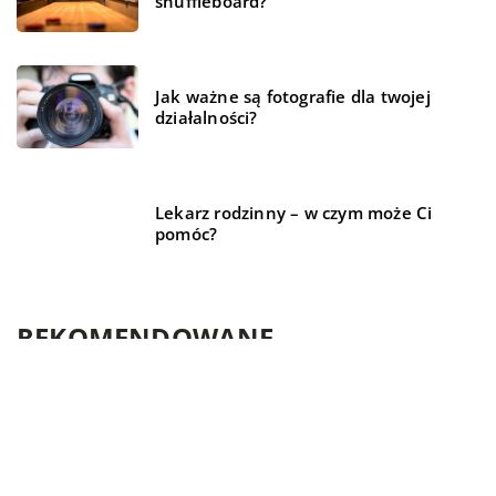
shuffleboard?
Jak ważne są fotografie dla twojej
działalności?
Lekarz rodzinny – w czym może Ci
pomóc?
REKOMENDOWANE
MIESZKANIE
NIERUCHOMOŚCI
HOBBY