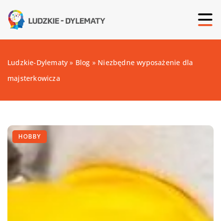
Ludzkie-Dylematy
»
Blog
»
Niezbędne wyposażenie dla
majsterkowicza
HOBBY