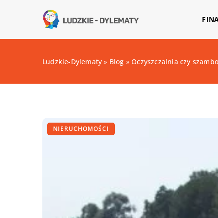
FIN
Ludzkie-Dylematy
»
Blog
»
Oczyszczalnia czy szambo
NIERUCHOMOŚCI