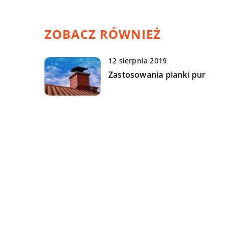
ZOBACZ RÓWNIEŻ
12 sierpnia 2019
Zastosowania pianki pur
21 listopada 2022
W jaki sposób można wykona
hydroizolację budynku?
23 czerwca 2019
Bez czego nie obędzie się żad
plac budowy?