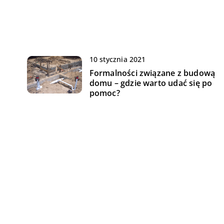
10 stycznia 2021
Formalności związane z budową
domu – gdzie warto udać się po
pomoc?
20 maja 2021
ć
Jak prawidłowo dbać o schody w
mieszkaniu?
06 lutego 2022
en
Domek drewniany – jakie kwestie
mieć na uwadzę jego zakupu