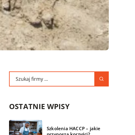
OSTATNIE WPISY
Szkolenia HACCP – jakie
przynoszą korzyści?