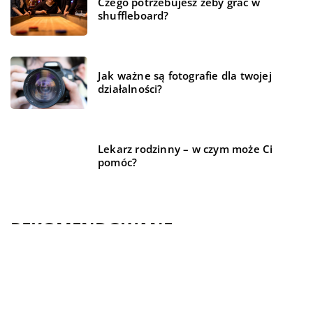
Czego potrzebujesz żeby grać w
shuffleboard?
Jak ważne są fotografie dla twojej
działalności?
Lekarz rodzinny – w czym może Ci
pomóc?
REKOMENDOWANE
MIESZKANIE
MIESZKANIE
TRENDY I ŻYCIE