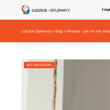
FIN
Ludzkie-Dylematy
»
Blog
»
Ubrania – jak ich nie znis
BEZ KATEGORII