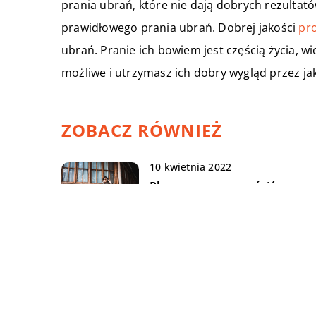
prania ubrań, które nie dają dobrych rezultat
prawidłowego prania ubrań. Dobrej jakości
pro
ubrań. Pranie ich bowiem jest częścią życia, wi
możliwe i utrzymasz ich dobry wygląd przez jak
ZOBACZ RÓWNIEŻ
10 kwietnia 2022
Płaszcz – na co zwrócić uwagę
przy jego wyborze?
11 maja 2022
Czy zakład pogrzebowy może
załatwić wszystkie formalnośc
11 czerwca 2022