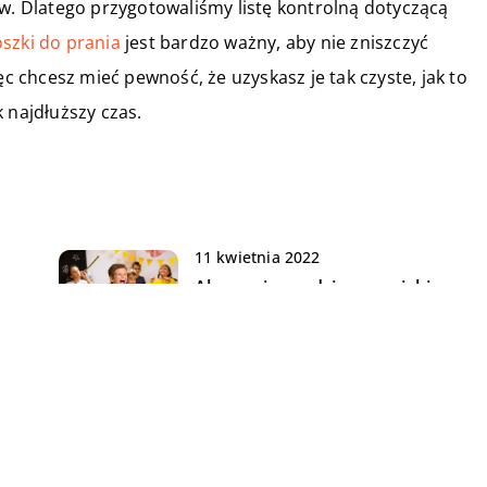
ów. Dlatego przygotowaliśmy listę kontrolną dotyczącą
szki do prania
jest bardzo ważny, aby nie zniszczyć
ęc chcesz mieć pewność, że uzyskasz je tak czyste, jak to
 najdłuższy czas.
11 kwietnia 2022
Akcesoria urodzinowe – jakie
warto zakupić na przyjęcie?
10 maja 2022
Masaż – na jaki warto się
i?
zdecydować?
16 kwietnia 2020