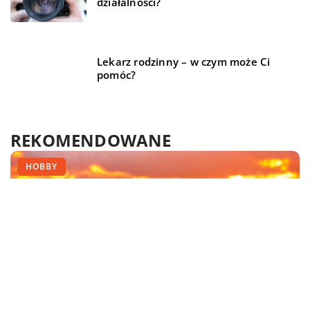
działalności?
Lekarz rodzinny – w czym może Ci
pomóc?
REKOMENDOWANE
FINANSE I RYNEK
TECHNIKA I MOTORYZACJA
HOBBY