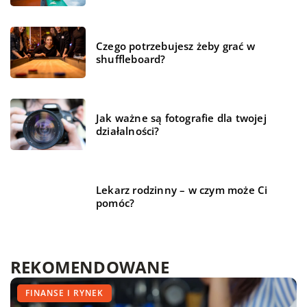
Czego potrzebujesz żeby grać w
shuffleboard?
Jak ważne są fotografie dla twojej
działalności?
Lekarz rodzinny – w czym może Ci
pomóc?
REKOMENDOWANE
TECHNIKA I MOTORYZACJA
MIESZKANIE
FINANSE I RYNEK