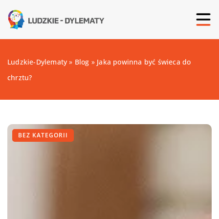
Ludzkie-Dylematy
»
Blog
»
Jaka powinna być świeca do
chrztu?
BEZ KATEGORII