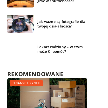
grać w shuffleboard?
Jak ważne są fotografie dla
twojej działalności?
Lekarz rodzinny – w czym
może Ci pomóc?
REKOMENDOWANE
TRENDY I ŻYCIE
FINANSE I RYNEK
MEDYCYNA I ZDROWIE