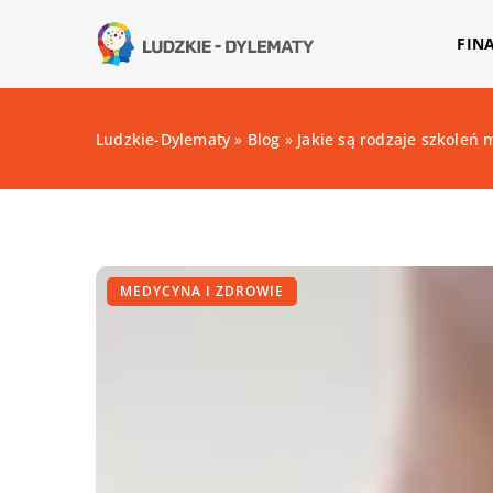
FIN
Ludzkie-Dylematy
»
Blog
»
Jakie są rodzaje szkoleń
MEDYCYNA I ZDROWIE