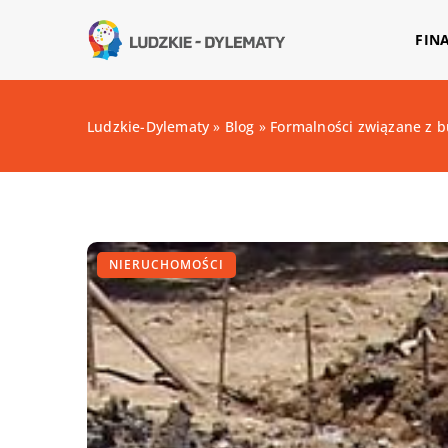
FIN
Ludzkie-Dylematy
»
Blog
»
Formalności związane z 
NIERUCHOMOŚCI