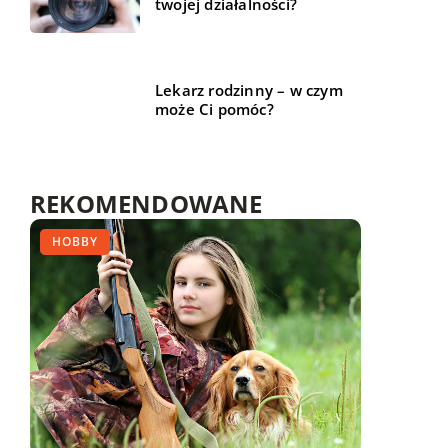
twojej działalności?
Lekarz rodzinny – w czym
może Ci pomóc?
REKOMENDOWANE
MEDYCYNA I ZDROWIE
HOBBY
FINANSE I RYNEK
17 września 2020